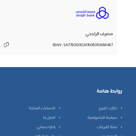
مصرف الراجحي
IBAN : SA7780000247608010488487
روابط هامة
حالات التبرع
الحسابات البنكية
سياسة الخصوصية
اتصل بنا
سلة التبرعات
إدارة حسابي