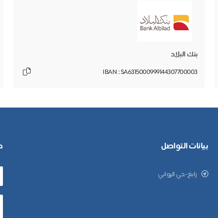
بنك البلاد
IBAN : SA6315000999144307700003
بيانات التواصل
ط
رابغ-حي الروابي