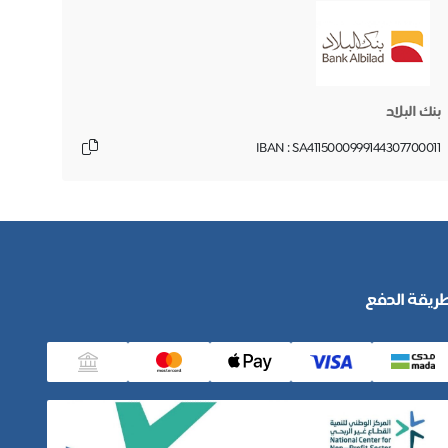
بنك البلاد
IBAN : SA4115000999144307700011
ريقة الدفع