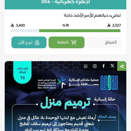
أجهزة كهربائية - 006
لنضيء حياتهم للأسر الأشد حاجة
3,400
%74
2,527
اضافة
تبرع الآن