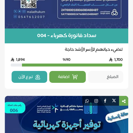
سداد فاتورة كهرباء - 004
لنضيء حياتهم للأسر الأشد حاجة
1,894
%90
1,700
اضافة
تبرع الآن