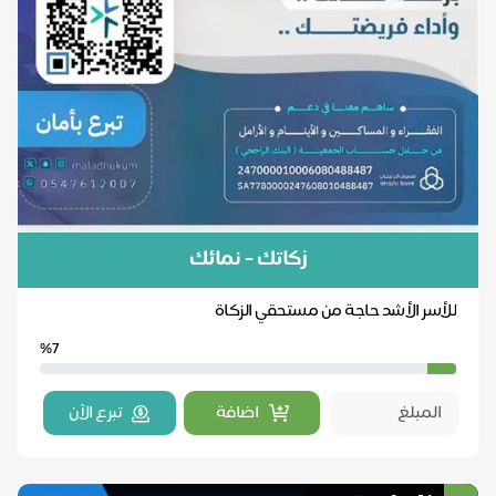
زكاتك - نمائك
للأسر الأشد حاجة من مستحقي الزكاة
%7
اضافة
تبرع الآن