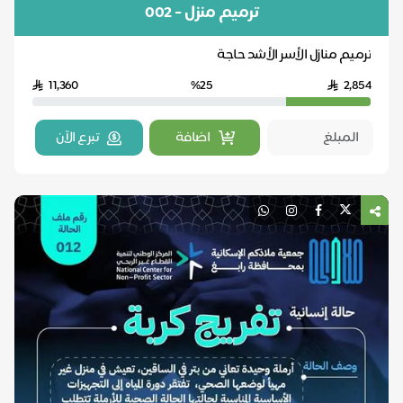
ترميم منزل - 002
ترميم منازل الأسر الأشد حاجة
11,360
%25
2,854
اضافة
تبرع الآن